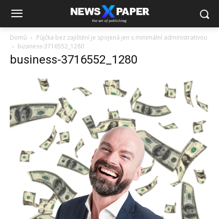
Domů
Půjčka bez zajištění je spojená jen s minimální administrativou
business-3716552_1280
business-3716552_1280